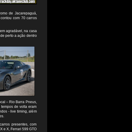
dromo de Jacarepaguá,
 contou com 70 carros
bem agradável, na casa
de perto a ação dentro
al – Rio Barra Pneus,
s tempos de volta eram
dos - live timing, além
es.
carros presentes, com
 IX e X, Ferrari 599 GTO