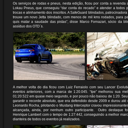
Os serviços de rodas e pneus, nesta edição, ficou por conta a revenda
Lokau Pneus, que conseguiu “dar conta do recado” e atender a todos p
trocas e alinhamento dos inscritos. A SafeGuard blindados, patrocinadora 
trouxe um novo Jetta blindado, com menos de mil kms rodados, para par
quis matar a saudade das pistas”, disse Marco Fornazari, sócio da bli
assíduo dos OTD´s.
A melhor volta do dia ficou com Luiz Ferraiolo com seu Lancer Evolut
eventos anteriores, com a marca de 1:20.045. “Ipe” melhorou sua mel
01:20.522 em quase meio segundo, e por pouco não baixou de 1:20. Seu 
garantir o recorde absoluto, que era defendido desde 2009 e durou at
Leonardo Rocha, pilotando o Mustang Interceptor cravou impressionante
alcançada, ainda, por nenhum outro participante. Outro destaque 
Henrique Lambert com o tempo de 1:27:442, conseguindo a melhor marca
dianteira de todos os eventos já realizados.