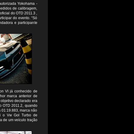
 autorizada Yokohama -
edidos de calibragem,
oficial do OTD 2011.3 ,
ticipar do evento. “Só
ndadora e participante
ion VI já conhecido de
hor marca anterior de
objetivo declarado era
é o OTD 2011.2, quando
s 01:19.883, marca não
foi o Vw Gol Turbo de
 de um veículo tração