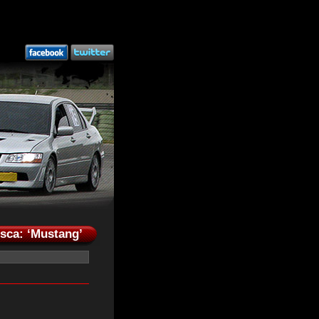
usca: ‘Mustang’