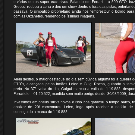
e vários outros super exclusivos. Falando em Ferrari… a 599 GTO, tra
Grecco, roubou a cena e deu um show dentro e fora das pistas, entortand
passava. O simpático proprietário ainda nos “emprestou” o bólido para
com as Oktanetes, rendendo belíssimas imagens.
Além destes, o maior destaque do dia sem dúvida alguma foi a quebra do
OTD´s, alcançada pelos irmãos Leleo e Guigi Rocha, guiando o temid
preto. Na 37ª. volta do dia, Guigui marcou a volta de 1:19.883, desp
Ferrariolo - 01:20.522, mantida sem muito perigo desde 30/08/2009, dur
Investimos em pneus slicks novos e isso nos garantiu o tempo baixo, 
abaixar de 20! comemorou Leleo, logo após receber a notícia de
conseguido a marca de 1:19.883.