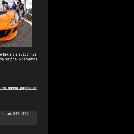
fiel, e o elevado nível
da história. Nos vemos
s em nossa página de
,
ferrari
,
GT3
,
GTS
,