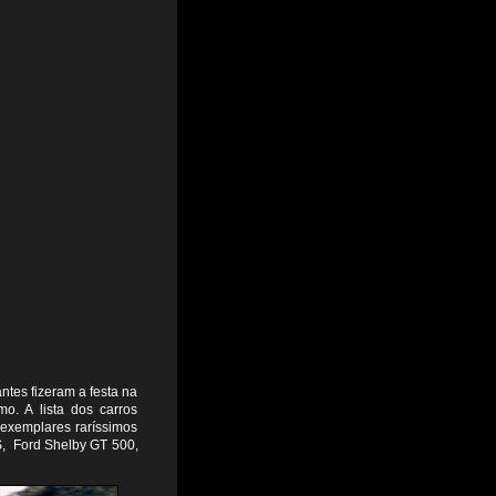
ntes fizeram a festa na
o. A lista dos carros
 exemplares raríssimos
S, Ford Shelby GT 500,