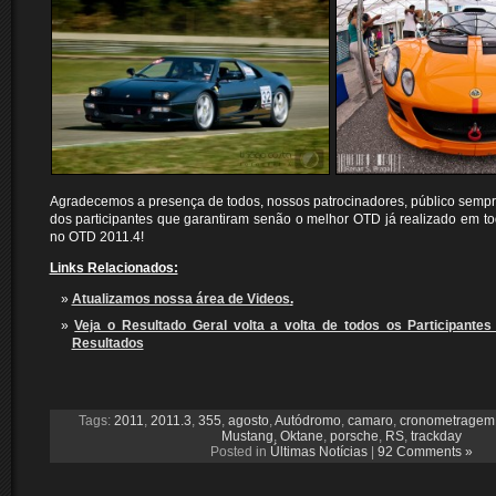
Agradecemos a presença de todos, nossos patrocinadores, público sempre 
dos participantes que garantiram senão o melhor OTD já realizado em to
no OTD 2011.4!
Links Relacionados:
Atualizamos nossa área de Videos
.
Veja o Resultado Geral volta a volta de todos os Participante
Resultados
Tags:
2011
,
2011.3
,
355
,
agosto
,
Autódromo
,
camaro
,
cronometragem
Mustang
,
Oktane
,
porsche
,
RS
,
trackday
Posted in
Últimas Notícias
|
92 Comments »