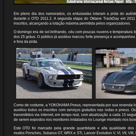
Em pleno dia dos namorados, os entusiastas lotaram a pista do autó
durante o OTD 2011.2. A segunda etapa do Oktane TrackDay em 2011
inscritos, alcançando a lotação máxima permitida pelos organizadores.
O domingo era de sol brilhando, céu com poucas nuvens e temperatura 
dos 25 gráus. O público já assíduo marcou forte presença e acompanhou 
e fora da pista.
Como de costume, a YOKOHAMA Pneus, representada por sua revenda loc
auxiliou todos os inscritos com serviços gratuitos nas rodas e pneus. O
transmitidos via internet, em tempo real, com atualização a cada 15 segun
de serem expostos nos monitores instalados no Lounge montado nos box
Este OTD foi marcado pela grande quantidade e alta qualidade dos 
muitos Porsches, Subarus GT, WRX e STi, Lancer Evolution V, VI, VII, VIII,