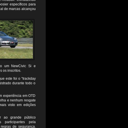
sier específicos para
nal de marcas alcançou
ndo um NewCivic Si e
 os inscritos.
e este foi o “trackday
istrado durante todo o
em experiência em OTD
melha e nenhum resgate
mais visto em edições
r ao grande público
 participantes pela
 regras de segurança.