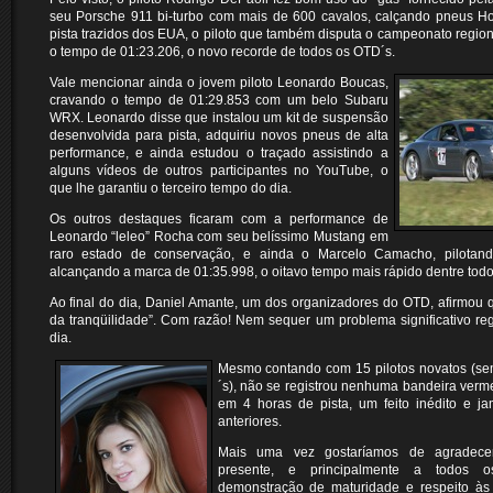
seu Porsche 911 bi-turbo com mais de 600 cavalos, calçando pneus Hoo
pista trazidos dos EUA, o piloto que também disputa o campeonato regio
o tempo de 01:23.206, o novo recorde de todos os OTD´s.
Vale mencionar ainda o jovem piloto Leonardo Boucas,
cravando o tempo de 01:29.853 com um belo Subaru
WRX. Leonardo disse que instalou um kit de suspensão
desenvolvida para pista, adquiriu novos pneus de alta
performance, e ainda estudou o traçado assistindo a
alguns vídeos de outros participantes no YouTube, o
que lhe garantiu o terceiro tempo do dia.
Os outros destaques ficaram com a performance de
Leonardo “leleo” Rocha com seu belíssimo Mustang em
raro estado de conservação, e ainda o Marcelo Camacho, pilota
alcançando a marca de 01:35.998, o oitavo tempo mais rápido dentre todos
Ao final do dia, Daniel Amante, um dos organizadores do OTD, afirmou qu
da tranqüilidade”. Com razão! Nem sequer um problema significativo reg
dia.
Mesmo contando com 15 pilotos novatos (s
´s), não se registrou nenhuma bandeira ver
em 4 horas de pista, um feito inédito e ja
anteriores.
Mais uma vez gostaríamos de agradece
presente, e principalmente a todos os
demonstração de maturidade e respeito às