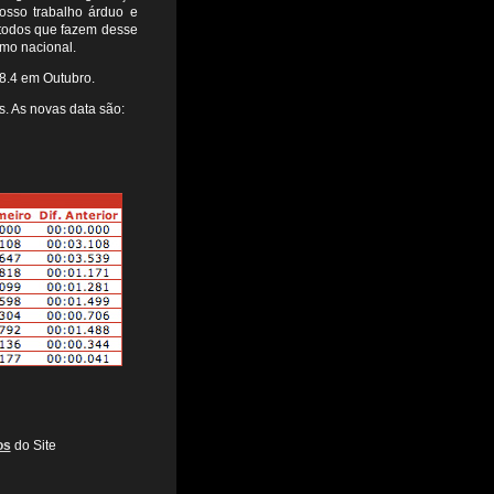
osso trabalho árduo e
 todos que fazem desse
smo nacional.
8.4 em Outubro.
. As novas data são:
os
do Site