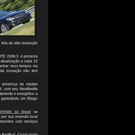
tela de alta resolução
OTD 2008.3. A primeira
m atualização a cada 15
anhar seus tempos via
Esta inovação não tem
a presença da equipe
il, com seu NewBeetle
itamente o energético a
e garantindo um fôlego
HAMA do Brasil
se
 por sua revenda local
inscritos com serviços
la RedBull. Conduzindo