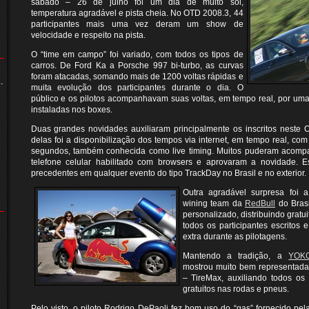
sábado – 26 de julho foi um dia de muito sol,
temperatura agradável e pista cheia. No OTD 2008.3, 44
participantes mais uma vez deram um show de
velocidade e respeito na pista.
O “time em campo” foi variado, com todos os tipos de
carros. De Ford Ka a Porsche 997 bi-turbo, as curvas
foram atacadas, somando mais de 1200 voltas rápidas e
-
muita evolução dos participantes durante o dia. O
público e os pilotos acompanhavam suas voltas, em tempo real, por uma 
instaladas nos boxes.
Duas grandes novidades auxiliaram principalmente os inscritos neste 
delas foi a disponibilização dos tempos via internet, em tempo real, co
segundos, também conhecida como live timing. Muitos puderam acomp
telefone celular habilitado com browsers e aprovaram a novidade. 
precedentes em qualquer evento do tipo TrackDay no Brasil e no exterior.
Outra agradável surpresa foi 
wining team da
RedBull
do Bras
personalizado, distribuindo gratu
todos os participantes escritos 
extra durante as pilotagens.
Mantendo a tradição, a
YOKO
mostrou muito bem representada
– TireMax, auxiliando todos os 
gratuitos nas rodas e pneus.
Pelo visto, o piloto Rodrigo DePaoli fez bom uso do “gas” fornecido pe