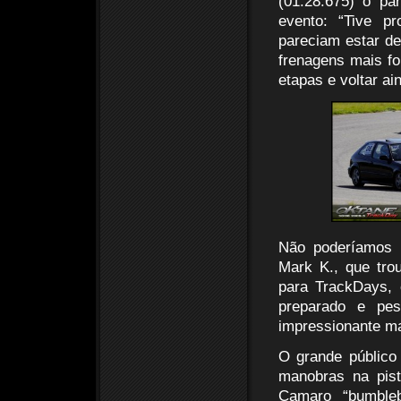
(01:28.675) o pa
evento: “Tive p
pareciam estar d
frenagens mais fo
etapas e voltar ain
Não poderíamos d
Mark K., que tro
para TrackDays, c
preparado e pes
impressionante ma
O grande público
manobras na pis
Camaro “bumbleb