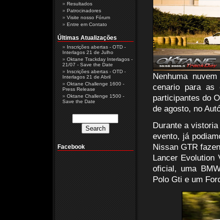
Resultados
Patrocinadores
Visite nosso Fórum
Entre em Contato
Últimas Atualizações
Inscrições abertas - OTD -
Interlagos 21 de Julho
Oktane Trackday Interlagos -
21/07 - Save the Date
Inscrições abertas - OTD -
Nenhuma nuvem n
Interlagos 21 de Abril
Oktane Challenge 1600 -
cenario para as
Press Release
Oktane Challenge 1500 -
participantes do 
Save the Date
de agosto, no Aut
Durante a vistoria
evento, já podiam
Nissan GTR fazen
Facebook
Lancer Evolution
oficial, uma BM
Polo Gti e um For