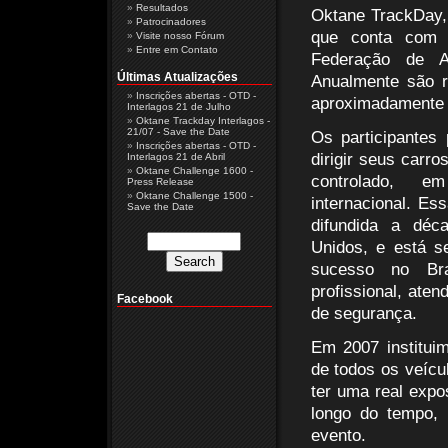
Resultados
Oktane TrackDay,
Patrocinadores
que conta com 
Visite nosso Fórum
Entre em Contato
Federação de A
Últimas Atualizações
Anualmente são r
Inscrições abertas - OTD -
aproximadamente 
Interlagos 21 de Julho
Oktane Trackday Interlagos -
21/07 - Save the Date
Os participantes
Inscrições abertas - OTD -
dirigir seus carro
Interlagos 21 de Abril
Oktane Challenge 1600 -
controlado, e
Press Release
Oktane Challenge 1500 -
internacional. E
Save the Date
difundida a dé
Unidos, e está s
sucesso no Bra
profissional, ate
Facebook
de segurança.
Em 2007 institui
de todos os veícu
ter uma real expo
longo do tempo, 
evento.