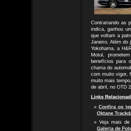
Contrariando as p
indica, ganhou u
que voltam a pat
Janeiro. Além do 
Yokohama, a H&R 
Motul, promete
benefícios para 
chama do automob
com muito vigor, 
muito mais tempo
de abril, no OTD 2
Links Relacionad
Confira os te
Oktane Trackd
Veja mais de
Galeria de Fot