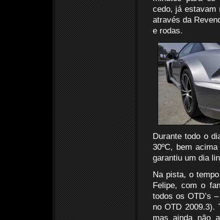
cedo, já estavam 
através da Revend
e rodas.
Durante todo o di
30ºC, bem acima d
garantiu um dia li
Na pista, o tempo
Felipe, com o fa
todos os OTD’s –
no OTD 2009.3). 
mas ainda não a