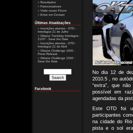
Resultados
Patrocinadores
Visite nosso Fórum
Entre em Contato
Últimas Atualizações
Inscrições abertas - OTD -
Interlagos 21 de Julho
Oktane Trackday Interlagos -
21/07 - Save the Date
Inscrições abertas - OTD -
Interlagos 21 de Abril
Oktane Challenge 1600 -
Press Release
Oktane Challenge 1500 -
Save the Date
No dia 12 de de
2010.5 , no autód
“extra”, que não
Facebook
possível em raz
agendadas da pist
Este OTD foi u
participantes com
na cidade do Rio
pista e o sol er