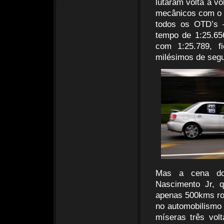
lutaram volta a v
mecânicos com o f
todos os OTD’s –
tempo de 1:25.65
com 1:25.789, f
milésimos de seg
Mas a cena do d
Nascimento Jr, 
apenas 500kms rod
no automobilismo
míseras três vol