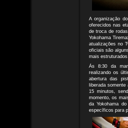
A organização do
oferecidos nas et
de troca de roda
Yokohama Tiremax)
atualizações no T
oficiais são algu
mais estruturados 
Ás 8:30 da manh
realizando os úl
abertura das pist
liberada somente 
15 minutos, sen
momento, os mais
da Yokohama do B
específicos para p