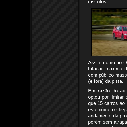
inscritos.
Assim como no OT
lotação máxima d
com público massi
(e fora) da pista.
Em razão do aum
optou por limitar
que 15 carros ao
este número chega
andamento da prov
porém sem atrapal