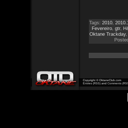
Tags:
2010
,
2010.
Fevereiro
,
gtr
,
H
Oktane Trackday
Poste
Copyright © OktaneClub.com
Entries (RSS)
and
Comments (RS