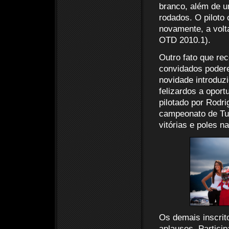
branco, além de 
rodados. O piloto
novamente, a volta
OTD 2010.1).
Outro fato que rec
convidados podere
novidade introduz
felizardos a oport
pilotado por Rodr
campeonato de Tur
vitórias e poles n
Os demais inscri
aplausos. Partici