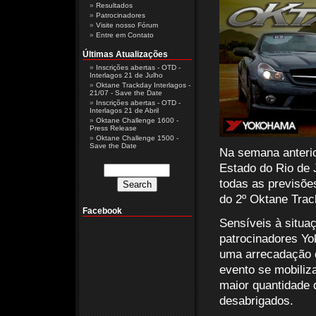
Resultados
Patrocinadores
Visite nosso Fórum
Entre em Contato
Últimas Atualizações
Inscrições abertas - OTD -
Interlagos 21 de Julho
Oktane Trackday Interlagos -
21/07 - Save the Date
Inscrições abertas - OTD -
Interlagos 21 de Abril
Oktane Challenge 1600 -
Press Release
Oktane Challenge 1500 -
Save the Date
Na semana anterio
Estado do Rio de 
todas as previsões
do 2º Oktane Trac
Facebook
Sensíveis à situa
patrocinadores Yo
uma arrecadação d
evento se mobiliz
maior quantidade 
desabrigados.