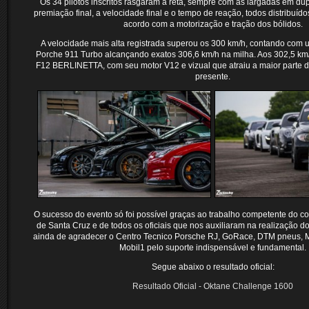
Os 34 pilotos inscritos rasgaram a reta, sempre com as largadas em dup
premiação final, a velocidade final e o tempo de reação, todos distribuíd
acordo com a motorização e tração dos bólidos.
A velocidade mais alta registrada superou os 300 km/h, contando com
Porche 911 Turbo alcançando exatos 306,6 km/h na milha. Aos 302,5 k
F12 BERLINETTA, com seu motor V12 e vizual que atraiu a maior parte d
presente.
O sucesso do evento só foi possível graças ao trabalho competente do 
de Santa Cruz e de todos os oficiais que nos auxiliaram na realização d
ainda de agradecer o Centro Tecnico Porsche RJ, GoRace, DTM pneus, M
Mobil1 pelo suporte indispensável e fundamental.
Segue abaixo o resultado oficial:
Resultado Oficial - Oktane Challenge 1600