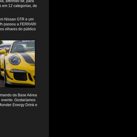
la, aferindo-se, para
os em 12 categorias, de
 um Nissan GTR e um
m/h passou a FERRARI
os olhares do público
comando da Base Aérea
o evento. Gostaríamos
onster Energy Drink e