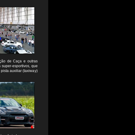
ação de Caça e outras
 super-esportivos, que
ista auxiliar (taxiway)