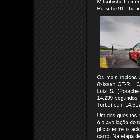
Mitsubishi Lance
Porsche 911 Turb
Os mais rápidos 
(Nissan GT-R | C
Luiz S. (Porsch
14,239 segundos 
Turbo) com 14,61
Um dos quesitos m
é a avaliação do 
piloto entre o ac
carro. Na etapa d