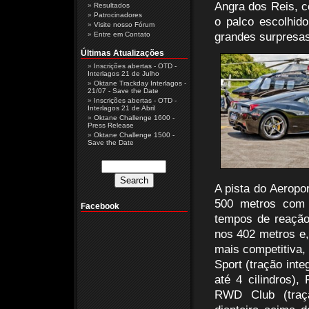
Angra dos Reis, c
Resultados
Patrocinadores
o palco escolhid
Visite nosso Fórum
Entre em Contato
grandes surpresas
Últimas Atualizações
Inscrições abertas - OTD -
Interlagos 21 de Julho
Oktane Trackday Interlagos -
21/07 - Save the Date
Inscrições abertas - OTD -
Interlagos 21 de Abril
Oktane Challenge 1600 -
Press Release
Oktane Challenge 1500 -
Save the Date
A pista do Aeropo
500 metros com 
Facebook
tempos de reação
nos 402 metros e,
mais competitiva,
Sport (tração inte
até 4 cilindros),
RWD Club (traçã