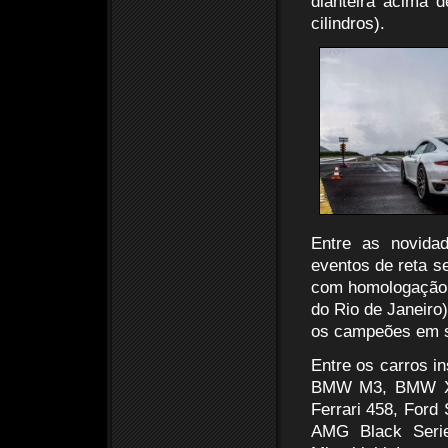
dianteira acima d
cilindros).
Entre as novida
eventos de reta s
com homologação 
do Rio de Janeiro)
os campeões em su
Entre os carros i
BMW M3, BMW X6 
Ferrari 458, For
AMG Black Seri