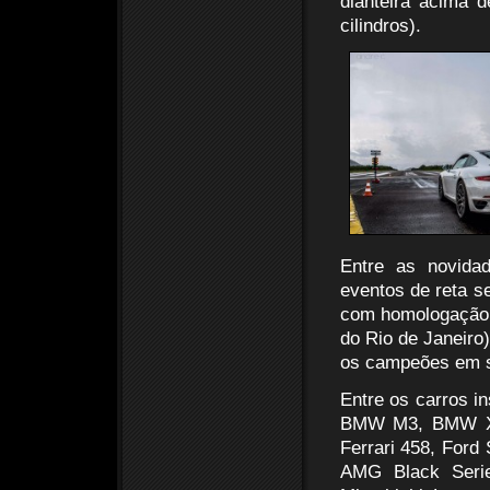
dianteira acima d
cilindros).
Entre as novida
eventos de reta s
com homologação 
do Rio de Janeiro)
os campeões em su
Entre os carros i
BMW M3, BMW X6 
Ferrari 458, For
AMG Black Seri