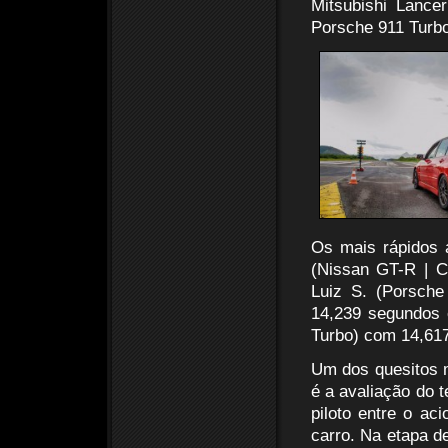
Mitsubishi Lance
Porsche 911 Turb
Os mais rápidos 
(Nissan GT-R | C
Luiz S. (Porsch
14,239 segundos 
Turbo) com 14,61
Um dos quesitos m
é a avaliação do 
piloto entre o ac
carro. Na etapa d