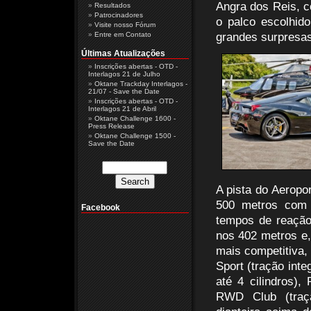
Angra dos Reis, c
Resultados
Patrocinadores
o palco escolhid
Visite nosso Fórum
Entre em Contato
grandes surpresas
Últimas Atualizações
Inscrições abertas - OTD -
Interlagos 21 de Julho
Oktane Trackday Interlagos -
21/07 - Save the Date
Inscrições abertas - OTD -
Interlagos 21 de Abril
Oktane Challenge 1600 -
Press Release
Oktane Challenge 1500 -
Save the Date
A pista do Aeropo
500 metros com 
Facebook
tempos de reação
nos 402 metros e,
mais competitiva,
Sport (tração inte
até 4 cilindros),
RWD Club (traçã