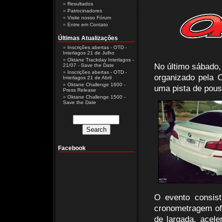
Resultados
Patrocinadores
Visite nosso Fórum
Entre em Contato
Últimas Atualizações
Inscrições abertas - OTD -
Interlagos 21 de Julho
Oktane Trackday Interlagos -
No último sábado, 
21/07 - Save the Date
Inscrições abertas - OTD -
organizado pela 
Interlagos 21 de Abril
Oktane Challenge 1600 -
uma pista de pous
Press Release
Oktane Challenge 1500 -
Save the Date
Facebook
O evento consis
cronometragem of
de largada, acel