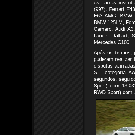
os carros inscri
(997), Ferrari F
E63 AMG, BMW 
BMW 125i M, Ford
Camaro, Audi A3, 
Lancer Ralliart,
Mercedes C180.
Após os treinos, 
puderam realizar 
disputas acirrada
S - categoria A
segundos, seguid
Sport) com 13,03
RWD Sport) com 1