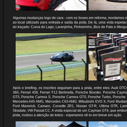
Algumas mudanças logo de cara - com os boxes em reforma, montamos no
ao local utilizado para entrada e saída da pista. De lá, uma vista espetac
do traçado: Curva do Lago, Laranjinha, Pinheirinho, Bico de Pato e Mergu
Após o briefing, os inscritos seguiram para a pista, entre eles: Audi D
360, Ferrari 458, Ferrari F12 Berlinetta, Porsche Boxster, Porsche Ca
GTS, Porsche Carrera S, Porsche Carrera GTS, Porsche Turbo, Porsche 
Mercedes A45 AMG, Mercedes C63 AMG, Mitsubishi EVO X, Ford Mustan
Ford Maverick, Camaro, Corvette ZR1, Nissan GT-R, Ultima GTR, Lam
Stradale, VW Passat CC. A visita especial de um Cayman GT4, que embor
pista, roubou a atenção de todos - esperamos vê-lo em breve em ação.