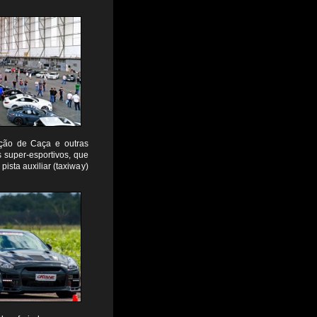
ação de Caça e outras
 super-esportivos, que
ista auxiliar (taxiway)