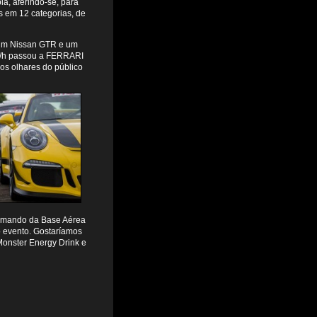
la, aferindo-se, para
os em 12 categorias, de
 um Nissan GTR e um
m/h passou a FERRARI
os olhares do público
comando da Base Aérea
o evento. Gostaríamos
onster Energy Drink e