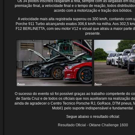
Os 34 pilotos inscritos rasgaram a reta, sempre com as largadas em dup
premiação final, a velocidade final e o tempo de reação, todos distribuíd
acordo com a motorização e tração dos bólidos.
A velocidade mais alta registrada superou os 300 km/h, contando com
Porche 911 Turbo alcançando exatos 306,6 km/h na milha. Aos 302,5 k
F12 BERLINETTA, com seu motor V12 e vizual que atraiu a maior parte d
presente.
O sucesso do evento só foi possível graças ao trabalho competente do 
de Santa Cruz e de todos os oficiais que nos auxiliaram na realização d
ainda de agradecer o Centro Tecnico Porsche RJ, GoRace, DTM pneus, M
Mobil1 pelo suporte indispensável e fundamental.
Segue abaixo o resultado oficial:
Resultado Oficial - Oktane Challenge 1600