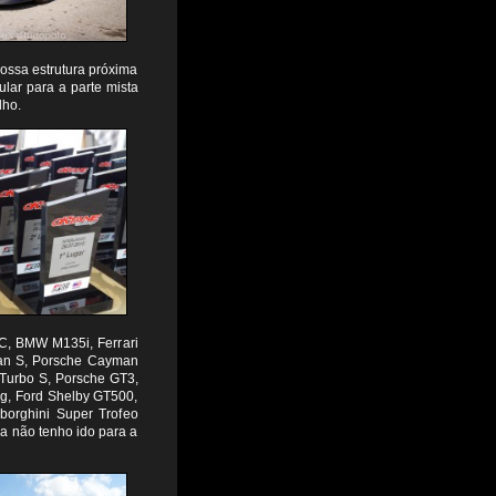
ssa estrutura próxima
ular para a parte mista
lho.
TCC, BMW M135i, Ferrari
yman S, Porsche Cayman
Turbo S, Porsche GT3,
g, Ford Shelby GT500,
borghini Super Trofeo
a não tenho ido para a