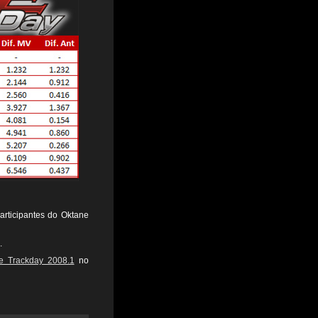
articipantes do Oktane
.
e Trackday 2008.1
no