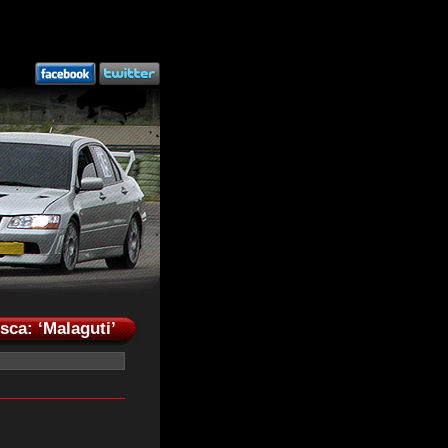
sca: ‘Malaguti’