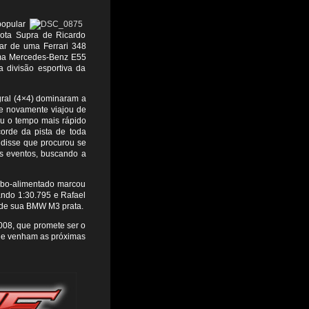
popular
ota Supra de Ricardo
ar de uma Ferrari 348
uma Mercedes-Benz E55
 divisão esportiva da
gral (4×4) dominaram a
ue novamente viajou de
ou o tempo mais rápido
orde da pista de toda
, disse que procurou se
s eventos, buscando a
rbo-alimentado marcou
ndo 1:30.795 e Rafael
o de sua BMW M3 prata.
008, que promete ser o
Que venham as próximas