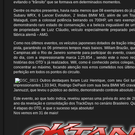
evitando o “trânsito” que se formava em determinados momentos.
Dentre os muitos presentes, havia nada menos que 08 exemplares do já 
Subaru WRX, 6 Lancer Evolution, 2 lindas BMW M3, além de um Toy
Malaguti, com a colossal potência beirando os 700HP, um raro exempl
demonstrando raro estado de conservação, e a beleza inigualável de 
de propriedade de Luiz Cláudio, veículo especialmente preparado pela
fábrica alemã – AMG.
Como nos últimos eventos, os veículos japoneses dotados de tração inte
pista, garantindo os 06 primeiros tempos mais baixos. Willam Brazão, q
Campinas até o Rio de Janeiro somente para participar do evento, crav
do dia, com a impressionante marca 1:25.854 , sendo este o novo rec
histórias dos OTD´s já realizados. Will, como é conhecido pelos colegas
concentrar ao máximo, focando atenção nos erros cometidos nos último
perfeição em todos os pontos do circuito.
Outros destaques foram Luiz Henrique, com seu Gol tu
impressionantes 1:33.943, Rodrigo DePaoli com sua bela BMW M5 crava
Jannuzzi, que levou o público ao delírio, demonstrando controle absolut
Este evento, ao que tudo indica, revelou apenas uma prévia do ano de 2
ano da revelação e consolidação dos TrackDays no cenário Brasileiro. 
4 etapas do OTD, e que o sucesso seja absoluto!
Nos vemos em 31 de maio!