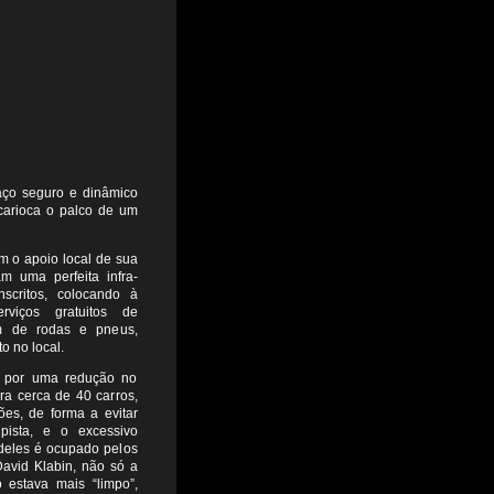
aço seguro e dinâmico
 carioca o palco de um
om o apoio local de sua
am uma perfeita infra-
nscritos, colocando à
rviços gratuitos de
 de rodas e pneus,
o no local.
m por uma redução no
ra cerca de 40 carros,
ões, de forma a evitar
ista, e o excessivo
deles é ocupado pelos
David Klabin, não só a
 estava mais “limpo”,