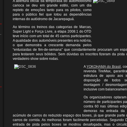
A abertura oficial da temporada do automobilismo
carioca se deu em grande estilo, com um dia
repleto de emoções tanto para os pilotos, como
para o público fiel que lotou as dependências
internas do autódromo de Jacarepaguá.
Ao término os treinos das categorias de Marcas,
Super Light e Força Livre, a etapa 2008.1 do OTD
-
teve início com um total de 45 carros participantes.
A qualidade dos automóveis presentes era notória,
o que demonstra a crescente demanda pelos
“entusiastas de fim-de-semana” que constantemente procuram um esp
para testarem seus bólidos. Sem dúvidas os inscritos fizeram da pista
verdadeiro show sobre rodas.
A
YOKOHAMA do Brasil
, c
revenda TireMax, garantir
estrutura de apoio aos i
disposição de todos se
montagem / desmontagem
inclusive com balanceament
Os organizadores optara
número de participantes pa
contra 60 nas últimas ediç
demoras na entrada da p
acúmulo de carros do reduzido espaço dos boxes, já que grande parte 
carros de corrida. As melhoras foram facilmente percebidas. Segundo 
entrada de pista pelos boxes se mostrou desafogada, mas o circuito