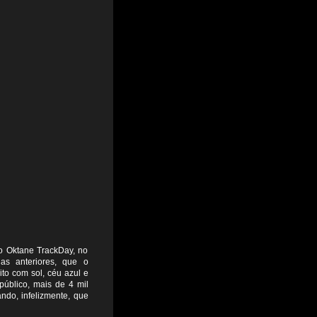
do Oktane TrackDay, no
nas anteriores, que o
to com sol, céu azul e
público, mais de 4 mil
ndo, infelizmente, que