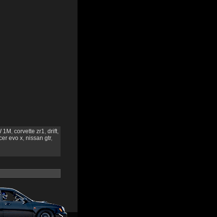
 1M
,
corvette zr1
,
drift
,
cer evo x
,
nissan gtr
,