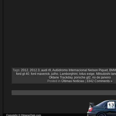
Tags:
2012
,
2012.3
,
audi r8
,
Autódromo Internacional Nelson Piquet
,
BMW
ford gt 40
,
ford maverick
,
julho
,
Lamborghini
,
lotus exige
,
Mitsubishi lan
Oktane Trackday
,
porsche gt2
,
rio de janeiro
Posted in
Últimas Notícias
|
3342 Comments »
Copyright © OktaneClub.com