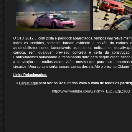
O OTD 2012.3, com pista e paddock abarrotados, tempos inacretivalmen
todos os sentidos, somente tornam evidente a paixão do carioca e
automobilismo, sendo lamentáveis as recentes notícias de desativação
carioca, sem qualquer previsão concreta e certa da construção
Continuaremos batalhando e trabalhando duro para seguir organizando 
a convicção que muitos outros virão, mesmo que para isso tenhamos 
circuitos. Uma coisa é certa: jamais vamos desistir. Até o próximo Oktane 
Links Relacionados:
Clique aqui
para ver os Resultados Volta a Volta de todos os partic
http://www.youtube.com/watch?v=BZb5wzpZ36Q