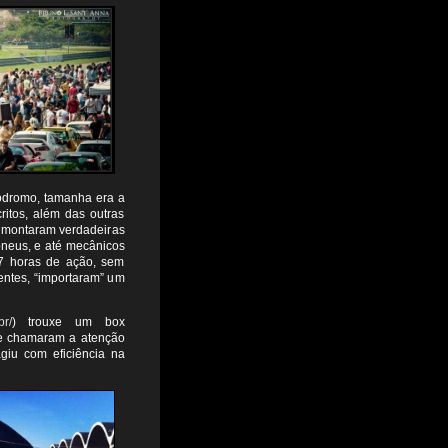
ódromo, tamanha era a
itos, além das outras
s montaram verdadeiras
 pneus, e até mecânicos
 7 horas de ação, sem
entes, “importaram” um
br/
) trouxe um box
ue chamaram a atenção
giu com eficiência na