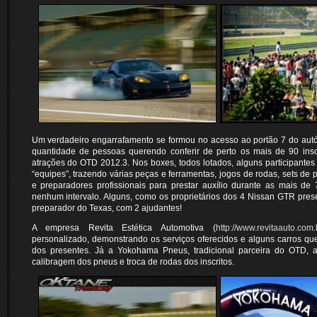
Um verdadeiro engarrafamento se formou no acesso ao portão 7 do aut
quantidade de pessoas querendo conferir de perto os mais de 90 inscr
atrações do OTD 2012.3. Nos boxes, todos lotados, alguns participante
“equipes”, trazendo várias peças e ferramentas, jogos de rodas, sets de
e preparadores profissionais para prestar auxílio durante as mais de
nenhum intervalo. Alguns, como os proprietários dos 4 Nissan GTR pres
preparador do Texas, com 2 ajudantes!
A empresa Revita Estética Automotiva (
http://www.revitaauto.com.
personalizado, demonstrando os serviços oferecidos e alguns carros q
dos presentes. Já a Yokohama Pneus, tradicional parceira do OTD, a
calibragem dos pneus e troca de rodas dos inscritos.