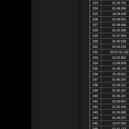
023
01:35.751
024
01:48.056
025
18:34.408
026
01:39.631
027
01:38.406
028
01:42.369
029
01:37.854
030
01:40.629
031
01:54.226
032
03:07:25.102
033
01:53.852
034
12:06.009
035
01:36.170
036
01:39.611
037
01:40.267
038
01:36.212
039
01:35.267
040
01:35.437
041
02:00.667
042
01:35.430
043
01:34.900
044
01:45.257
045
13:47.555
046
01:41.132