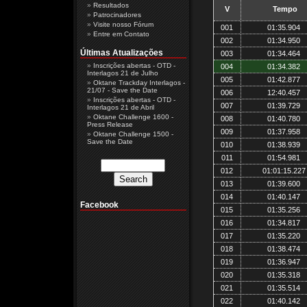
Resultados
V
Tempo
Patrocinadores
Visite nosso Fórum
001
01:35.904
Entre em Contato
002
01:34.950
Últimas Atualizações
003
01:34.464
Inscrições abertas - OTD -
004
01:34.382
Interlagos 21 de Julho
005
01:42.877
Oktane Trackday Interlagos -
21/07 - Save the Date
006
12:40.457
Inscrições abertas - OTD -
007
01:39.729
Interlagos 21 de Abril
Oktane Challenge 1600 -
008
01:40.780
Press Release
009
01:37.958
Oktane Challenge 1500 -
Save the Date
010
01:38.939
011
01:54.981
012
01:01:15.227
013
01:39.600
014
01:40.147
Facebook
015
01:35.256
016
01:34.817
017
01:35.220
018
01:38.474
019
01:36.947
020
01:35.318
021
01:35.514
022
01:40.142