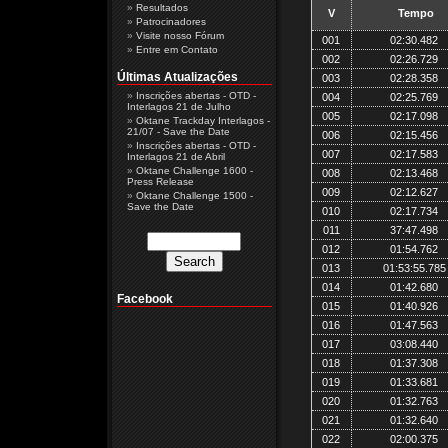
Resultados
V
Tempo
Patrocinadores
Visite nosso Fórum
001
02:30.482
Entre em Contato
002
02:26.729
Últimas Atualizações
003
02:28.358
Inscrições abertas - OTD -
004
02:25.769
Interlagos 21 de Julho
005
02:17.098
Oktane Trackday Interlagos -
21/07 - Save the Date
006
02:15.456
Inscrições abertas - OTD -
007
02:17.583
Interlagos 21 de Abril
Oktane Challenge 1600 -
008
02:13.468
Press Release
009
02:12.627
Oktane Challenge 1500 -
Save the Date
010
02:17.734
011
37:47.498
012
01:54.762
013
01:53:55.785
014
01:42.680
Facebook
015
01:40.926
016
01:47.563
017
03:08.440
018
01:37.308
019
01:33.681
020
01:32.763
021
01:32.640
022
02:00.375