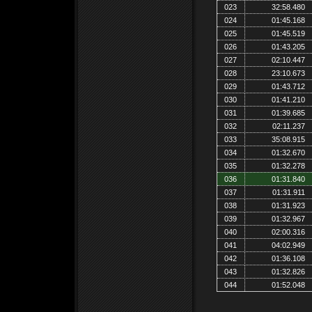
023
32:58.480
024
01:45.168
025
01:45.519
026
01:43.205
027
02:10.447
028
23:10.673
029
01:43.712
030
01:41.210
031
01:39.685
032
02:11.237
033
35:08.915
034
01:32.670
035
01:32.278
036
01:31.840
037
01:31.911
038
01:31.923
039
01:32.967
040
02:00.316
041
04:02.949
042
01:36.108
043
01:32.826
044
01:52.048