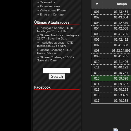
Resultados
V
Tempo
Patrocinadores
Visite nosso Fórum
001
01:43.434
Entre em Contato
002
01:43.684
Últimas Atualizações
003
01:42.579
Inscrições abertas - OTD -
004
01:42.038
Interlagos 21 de Julho
005
01:41.795
Oktane Trackday Interlagos -
21/07 - Save the Date
006
01:42.432
Inscrições abertas - OTD -
007
01:41.668
Interlagos 21 de Abril
Oktane Challenge 1600 -
008
03:23:24.891
Press Release
009
01:41.705
Oktane Challenge 1500 -
Save the Date
010
01:41.406
011
01:40.122
012
01:40.781
013
01:39.328
014
01:59.637
Facebook
015
01:40.283
016
01:53.439
017
01:40.268