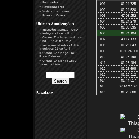
Resultados
001
01:24.725
Patrocinadores
002
01:24.520
Visite nosso Fórum
Entre em Contato
003
47:08.252
004
01:24.279
Últimas Atualizações
005
01:30.535
Inscrições abertas - OTD -
Interlagos 21 de Julho
006
01:24.104
Oktane Trackday Interlagos -
007
40:14.133
21/07 - Save the Date
008
01:28.643
Inscrições abertas - OTD -
Interlagos 21 de Abril
009
01:30:26.007
Oktane Challenge 1600 -
Press Release
010
01:25.498
Oktane Challenge 1500 -
011
01:25.484
Save the Date
012
01:25.698
013
01:26.312
014
01:44.517
015
02:14:27.020
016
01:25.066
Facebook