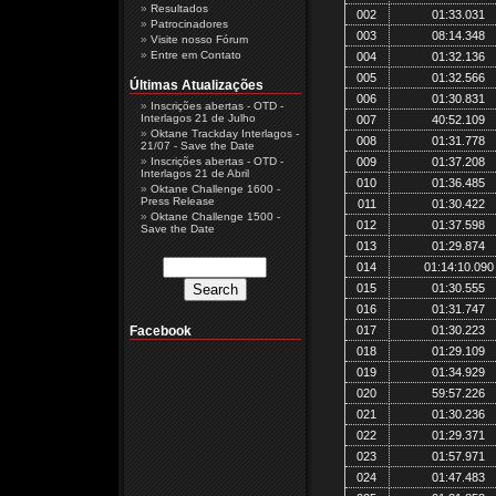
Resultados
002
01:33.031
Patrocinadores
003
08:14.348
Visite nosso Fórum
Entre em Contato
004
01:32.136
005
01:32.566
Últimas Atualizações
006
01:30.831
Inscrições abertas - OTD -
Interlagos 21 de Julho
007
40:52.109
Oktane Trackday Interlagos -
008
01:31.778
21/07 - Save the Date
Inscrições abertas - OTD -
009
01:37.208
Interlagos 21 de Abril
010
01:36.485
Oktane Challenge 1600 -
Press Release
011
01:30.422
Oktane Challenge 1500 -
012
01:37.598
Save the Date
013
01:29.874
014
01:14:10.090
015
01:30.555
016
01:31.747
Facebook
017
01:30.223
018
01:29.109
019
01:34.929
020
59:57.226
021
01:30.236
022
01:29.371
023
01:57.971
024
01:47.483