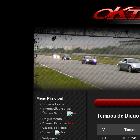
Menu Principal
Sobre o Evento
Informações Gerais
Últimas Notícias
Tempos de Diogo L
Regulamento
Evento Particular
Novo
Galeria de Fotos
V
Tempo
Vídeos
Wallpapers
001
01:39.241