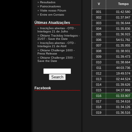
Resultados
V
Tempo
Patrocinadores
Visite nosso Fórum
001
01:42.580
Entre em Contato
002
01:37.847
Últimas Atualizações
003
01:36.644
Inscrições abertas - OTD -
004
01:35.836
Interlagos 21 de Julho
005
01:36.915
Oktane Trackday Interlagos -
21/07 - Save the Date
006
54:51.782
Inscrições abertas - OTD -
007
01:35.955
Interlagos 21 de Abril
Oktane Challenge 1600 -
008
01:38.931
Press Release
009
01:39.473
Oktane Challenge 1500 -
Save the Date
010
01:38.664
011
44:03.736
012
19:49.574
013
02:44.524
014
01:39.626
Facebook
015
04:37.866
016
01:33.907
017
01:34.616
018
01:34.126
019
01:36.516